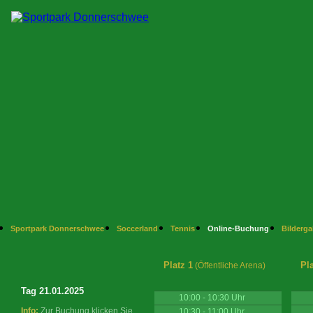
Sportpark Donnerschwee
Soccerland
Tennis
Online-Buchung
Bilderga
Platz 1
Pla
(Öffentliche Arena)
Tag 21.01.2025
10:00 - 10:30 Uhr
Info:
Zur Buchung klicken Sie
10:30 - 11:00 Uhr