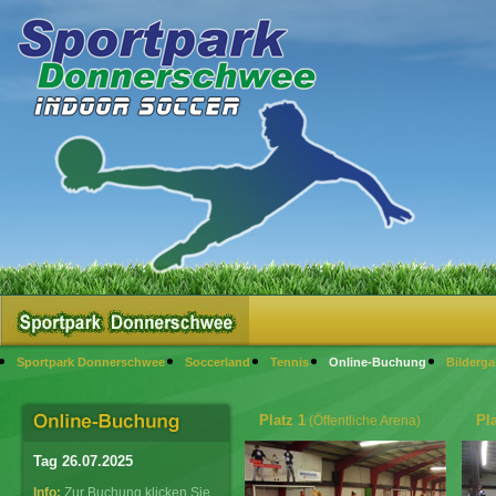
Sportpark Donnerschwee
Soccerland
Tennis
Online-Buchung
Bilderga
Platz 1
Pla
(Öffentliche Arena)
Tag 26.07.2025
Info:
Zur Buchung klicken Sie