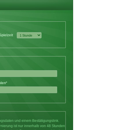
Spielzeit
olen*
ungsdaten und einem Bestätigungslink.
rnierung ist nur innerhalb von 48 Stunden