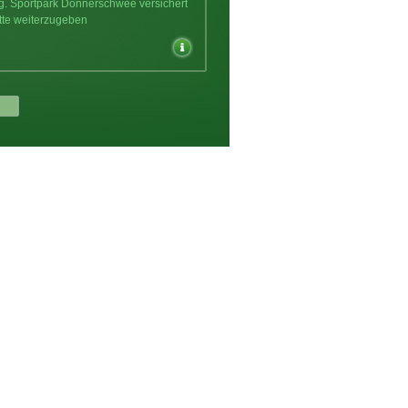
ng. Sportpark Donnerschwee versichert
tte weiterzugeben