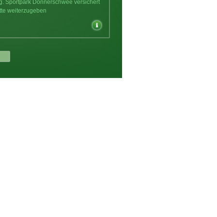
ng. Sportpark Donnerschwee versichert
tte weiterzugeben