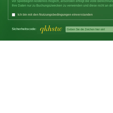
vor Spielbeginn kostenlos möglich, ansonsten erfolgt die volle Berechnu
Ihre Daten nur zu Buchungszwecken zu verwenden und diese nicht an dri
Ich bin mit den Nutzungsbedingungen einverstanden
Sicherheitscode: