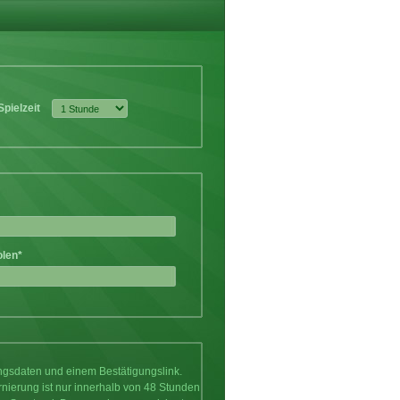
Spielzeit
olen*
ungsdaten und einem Bestätigungslink.
rnierung ist nur innerhalb von 48 Stunden