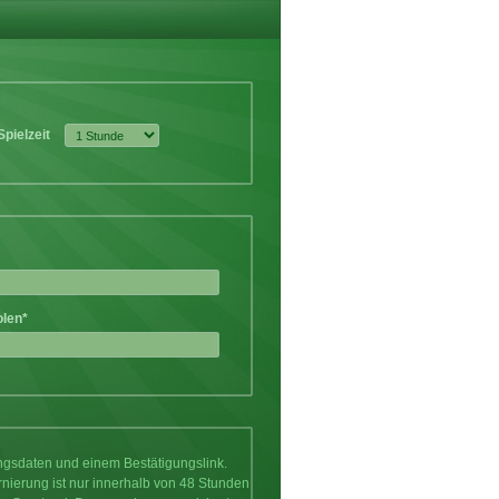
Spielzeit
olen*
ungsdaten und einem Bestätigungslink.
rnierung ist nur innerhalb von 48 Stunden