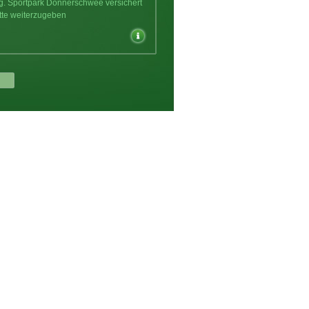
ng. Sportpark Donnerschwee versichert
tte weiterzugeben