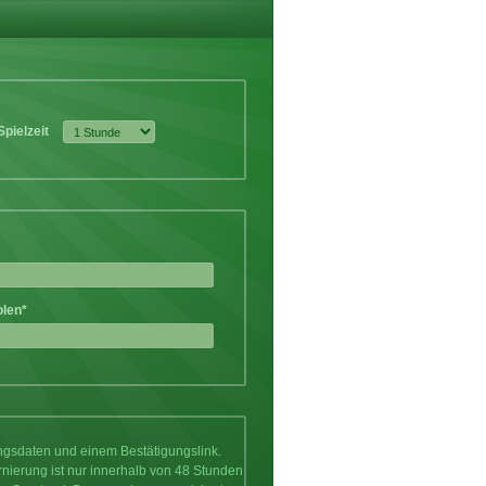
Spielzeit
olen*
ungsdaten und einem Bestätigungslink.
rnierung ist nur innerhalb von 48 Stunden