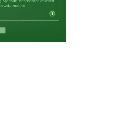
ng. Sportpark Donnerschwee versichert
tte weiterzugeben