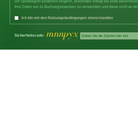
vor Spielbeginn kostenlos möglich, ansonsten erfolgt die volle Berechnu
Ihre Daten nur zu Buchungszwecken zu verwenden und diese nicht an dri
Ich bin mit den Nutzungsbedingungen einverstanden
Sicherheitscode: