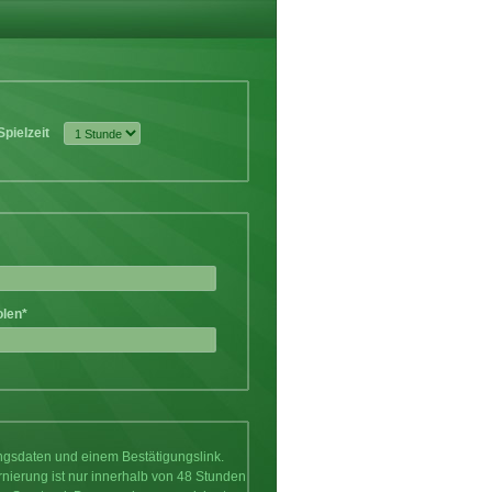
Spielzeit
olen*
ungsdaten und einem Bestätigungslink.
rnierung ist nur innerhalb von 48 Stunden