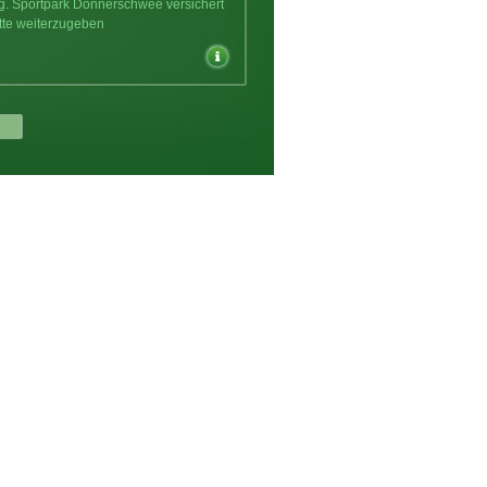
ng. Sportpark Donnerschwee versichert
tte weiterzugeben